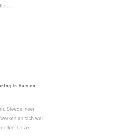
 Hier…
ning in Huis en
ven. Steeds meer
 werken en toch wel
ernetten. Deze