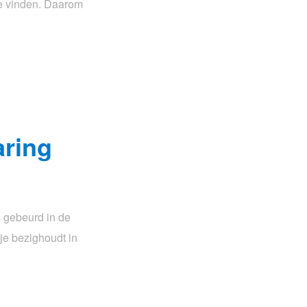
te vinden. Daarom
aring
s gebeurd in de
je bezighoudt in