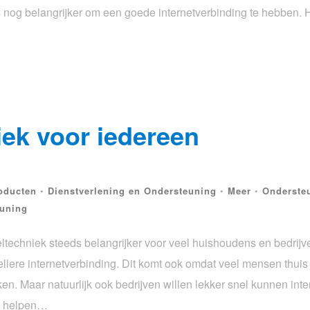
lfs nog belangrijker om een goede internetverbinding te hebben.
iek voor iedereen
oducten
•
Dienstverlening en Ondersteuning
•
Meer
•
Ondersteu
euning
eltechniek steeds belangrijker voor veel huishoudens en bedrij
ere internetverbinding. Dit komt ook omdat veel mensen thuis
en. Maar natuurlijk ook bedrijven willen lekker snel kunnen int
ij helpen…