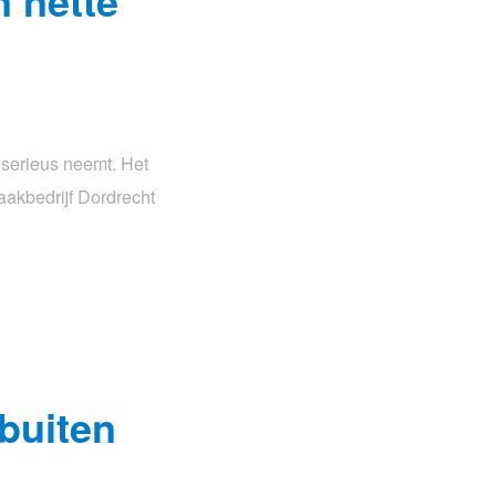
 nette
o serieus neemt. Het
maakbedrijf Dordrecht
buiten