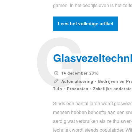
gamen. In het bedrijfsleven is het ze
G
Lees het volledige artikel
Glasvezeltechn
14 december 2018
Automatisering
•
Bedrijven en Pr
Tuin
•
Producten
•
Zakelijke onderst
Sinds een aantal jaren wordt glasvez
mensen hebben behoefte aan een snell
aardig wat verbruiken als ze thuiswerk
techniek wordt steeds populairder. W