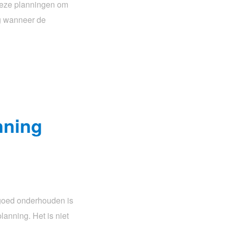
deze planningen om
ig wanneer de
nning
goed onderhouden is
anning. Het is niet