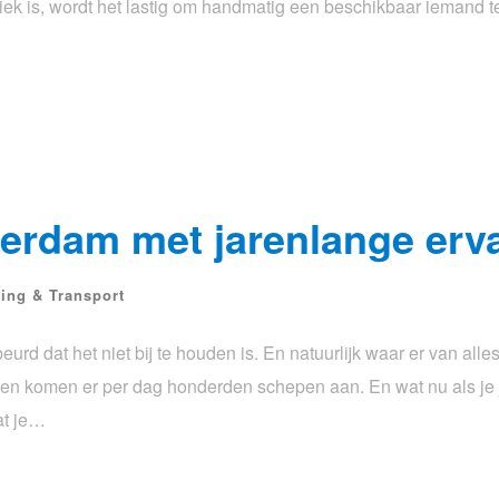
ziek is, wordt het lastig om handmatig een beschikbaar iemand 
terdam met jarenlange erv
ning & Transport
d dat het niet bij te houden is. En natuurlijk waar er van alle
en komen er per dag honderden schepen aan. En wat nu als je 
at je…