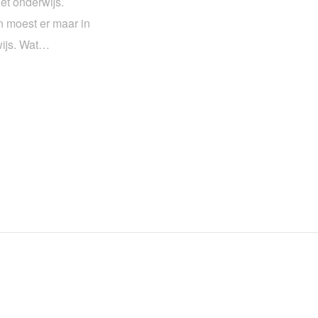
et onderwijs.
n moest er maar in
wijs. Wat…