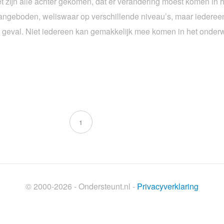
met zijn alle achter gekomen, dat er verandering moest komen in h
angeboden, weliswaar op verschillende niveau’s, maar iederee
et geval. Niet iedereen kan gemakkelijk mee komen in het onder
1
© 2000-2026 - Ondersteunt.nl -
Privacyverklaring